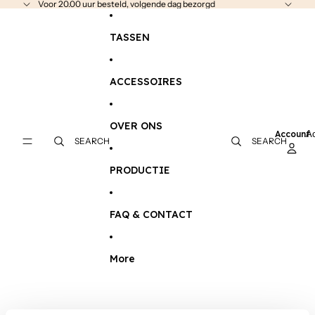
GA DIRECT NAAR DE CONTENT
Voor 20.00 uur besteld, volgende dag bezorgd
TASSEN
ACCESSOIRES
OVER ONS
Account
A
SEARCH
SEARCH
PRODUCTIE
FAQ & CONTACT
More
GA DIRECT NAAR DE PRODUCTINFORMATIE