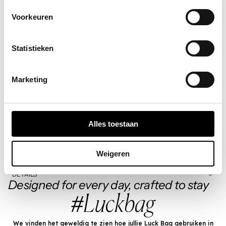
Waarden
Voorkeuren
€ 10,00
€ 25,00
Statistieken
€ 50,00
Marketing
€ 100,00
✔ Meteen per mail verzonden
✔ 5 jaar geldig
Alles toestaan
✔ Het perfecte cadeau voor elke (aanstaande) moeder
Weigeren
AAN WINKELWAGEN TOEVOEGEN
DETAILS
Designed for every day, crafted to stay
#Luckbag
We vinden het geweldig te zien hoe jullie Luck Bag gebruiken in